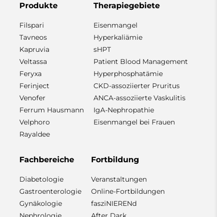
Produkte
Therapiegebiete
Filspari
Eisenmangel
Tavneos
Hyperkaliämie
Kapruvia
sHPT
Veltassa
Patient Blood Management
Feryxa
Hyperphosphatämie
Ferinject
CKD-assoziierter Pruritus
Venofer
ANCA-assoziierte Vaskulitis
Ferrum Hausmann
IgA-Nephropathie
Velphoro
Eisenmangel bei Frauen
Rayaldee
Fachbereiche
Fortbildung
Diabetologie
Veranstaltungen
Gastroenterologie
Online-Fortbildungen
Gynäkologie
fasziNIERENd
Nephrologie
After Dark