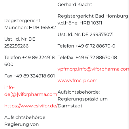
Gerhard Kracht
Registergericht Bad Homburg
Registergericht
v.d.Höhe: HRB 10311
München: HRB 165582
Ust. Id. Nr. DE 249375071
Ust. Id. Nr. DE
252256266
Telefon +49 6172 88670-0
Telefon +49 89 324918
Telefax: +49 6172 88670-18
600
vpfmcrp.info@viforpharma.co
Fax +49 89 324918 601
www.vfmcrp.com
info-
Aufsichtsbehörde:
de[@]viforpharma.com
Regierungspräsidium
https://www.cslvifor.de/
Darmstadt
Aufsichtsbehörde:
Regierung von