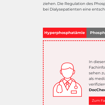
ziehen. Die Regulation des Phosp
bei Dialysepatienten eine entsch
Hyperphosphatämie
Phosph
In diese
Fachinf
sehen zu
als medi
verifizi
DocChe
Zum Fa