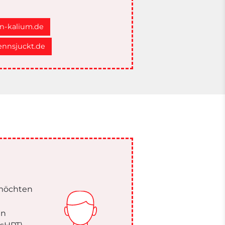
n-kalium.de
nnsjuckt.de
 möchten
en