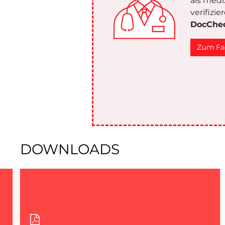
als medi
verifizi
DocChe
Zum Fa
DOWNLOADS