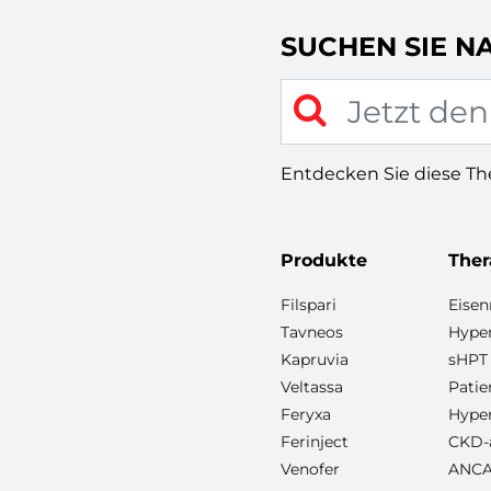
SUCHEN SIE N
Entdecken Sie diese T
Produkte
Ther
Filspari
Eise
Tavneos
Hyper
Kapruvia
sHPT
Veltassa
Pati
Feryxa
Hype
Ferinject
CKD-a
Venofer
ANCA-