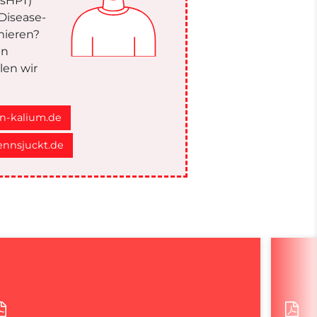
(sHPT)
Disease-
rmieren?
in
len wir
n-kalium.de
nnsjuckt.de