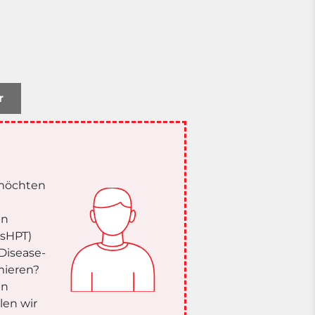
r
 möchten
en
(sHPT)
Disease-
rmieren?
in
len wir