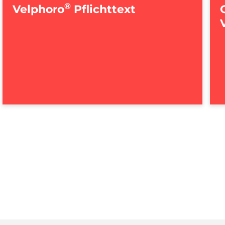
®
Velphoro
Pflichttext