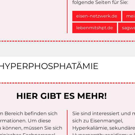
folgende Seiten für Sie:
eisen-netzwerk.de
mei
lebenmitshpt.de
sagwe
 HYPERPHOSPHATÄMIE
HIER GIBT ES MEHR!
m Bereich befinden sich
Sie sind interessiert und
ormationen. Um diese
sich zu Eisenmangel,
 können, müssen Sie sich
Hyperkaliämie, sekundär