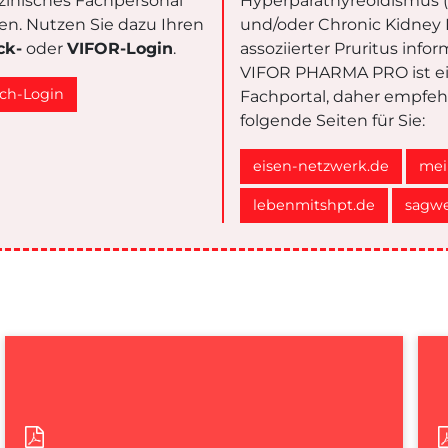
zinisches Fachpersonal
Hyperparathyreoidismus 
eren. Nutzen Sie dazu Ihren
und/oder Chronic Kidney 
ck-
oder
VIFOR-Login
.
assoziierter Pruritus info
VIFOR PHARMA PRO ist e
ch-Login
Fachportal, daher empfeh
folgende Seiten für Sie:
eisen-netzwerk.de
mei
lebenmitshpt.de
sagwe