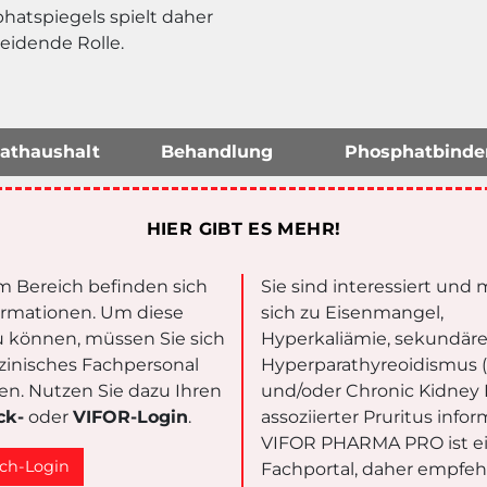
hatspiegels spielt daher
eidende Rolle.
athaushalt
Behandlung
Phosphatbinde
HIER GIBT ES MEHR!
m Bereich befinden sich
Sie sind interessiert und
ormationen. Um diese
sich zu Eisenmangel,
 können, müssen Sie sich
Hyperkaliämie, sekundär
zinisches Fachpersonal
Hyperparathyreoidismus 
eren. Nutzen Sie dazu Ihren
und/oder Chronic Kidney 
ck-
oder
VIFOR-Login
.
assoziierter Pruritus info
VIFOR PHARMA PRO ist e
ch-Login
Fachportal, daher empfeh