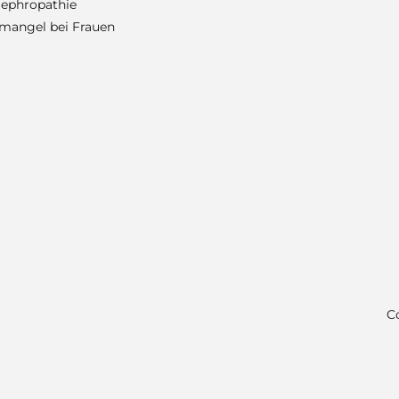
ephropathie
mangel bei Frauen
C