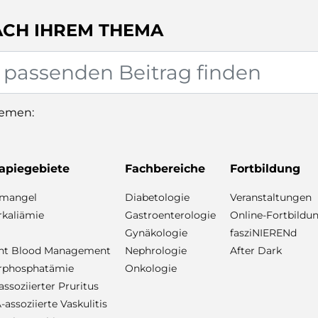
ACH IHREM THEMA
hemen:
apiegebiete
Fachbereiche
Fortbildung
nmangel
Diabetologie
Veranstaltungen
kaliämie
Gastroenterologie
Online-Fortbildu
Gynäkologie
fasziNIERENd
ent Blood Management
Nephrologie
After Dark
rphosphatämie
Onkologie
ssoziierter Pruritus
assoziierte Vaskulitis