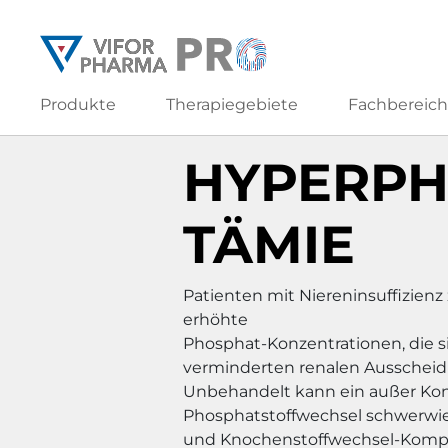
Produkte
Therapiegebiete
Fachbereic
Therapiegebiete
Hyperphosphatämie
HYPERP
TÄMIE
Patienten mit Niereninsuffizienz 
erhöhte
Phosphat-Konzentrationen, die si
verminderten renalen Ausschei
Unbehandelt kann ein außer Kont
Phosphatstoffwechsel schwerwi
und Knochenstoffwechsel-Kompl