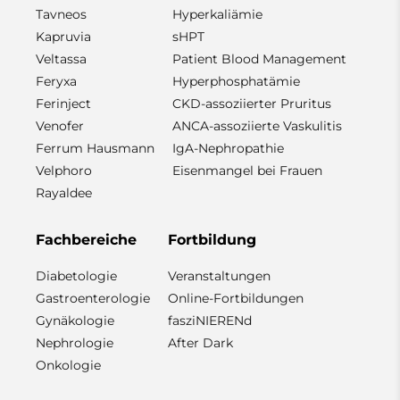
Tavneos
Hyperkaliämie
Kapruvia
sHPT
Veltassa
Patient Blood Management
Feryxa
Hyperphosphatämie
Ferinject
CKD-assoziierter Pruritus
Venofer
ANCA-assoziierte Vaskulitis
Ferrum Hausmann
IgA-Nephropathie
Velphoro
Eisenmangel bei Frauen
Rayaldee
Fachbereiche
Fortbildung
Diabetologie
Veranstaltungen
Gastroenterologie
Online-Fortbildungen
Gynäkologie
fasziNIERENd
Nephrologie
After Dark
Onkologie