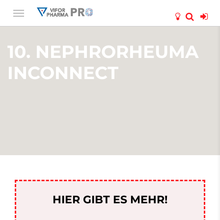
10. NEPHRORHEUMA
INCONNECT
HIER GIBT ES MEHR!