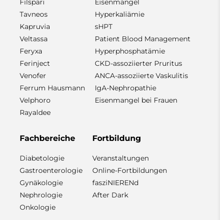
Filspari
Eisenmangel
Tavneos
Hyperkaliämie
Kapruvia
sHPT
Veltassa
Patient Blood Management
Feryxa
Hyperphosphatämie
Ferinject
CKD-assoziierter Pruritus
Venofer
ANCA-assoziierte Vaskulitis
Ferrum Hausmann
IgA-Nephropathie
Velphoro
Eisenmangel bei Frauen
Rayaldee
Fachbereiche
Fortbildung
Diabetologie
Veranstaltungen
Gastroenterologie
Online-Fortbildungen
Gynäkologie
fasziNIERENd
Nephrologie
After Dark
Onkologie